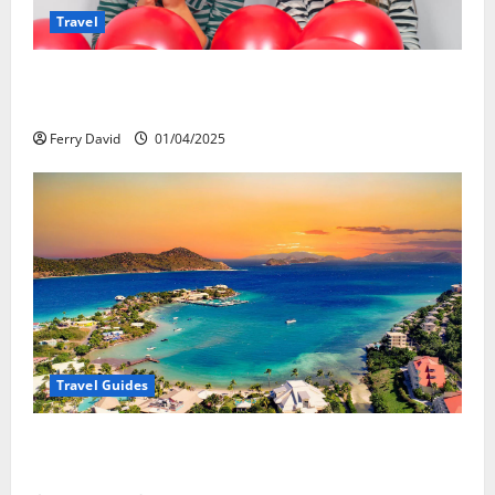
Travel
Веселящий газ и автомобили: Как
сделать поездку ярче, но безопаснее
Ferry David
01/04/2025
Travel Guides
5-Day vs. 7-Day Caribbean Trips: Which One is Right
for You?