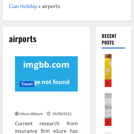
Ciao Holiday
»
airports
airports
RECENT
POSTS
Travel
З
а
к
и
1
Travel
с
ь
Travel Gu
Easing Covid Travel Restrictions
N
а
at Airports
e
з
Hilson William
26/09/2022
w
о
N
т
2
Current research from
a
а
insurance firm eSure has