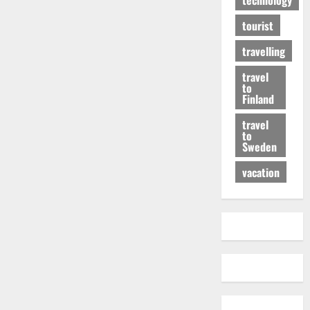
tourist
travelling
travel
to
Finland
travel
to
Sweden
vacation