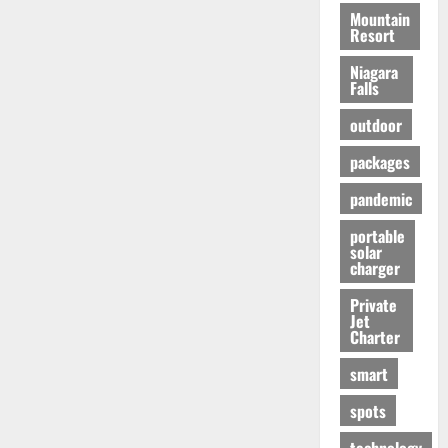
Mountain
Resort
Niagara
Falls
outdoor
packages
pandemic
portable
solar
charger
Private
Jet
Charter
smart
spots
technology