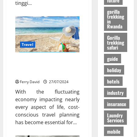
future
i
tinggi...
e
gorilla
n
24/09/202
trekking
c
in
Rwanda
e
Gorilla
trekking
27/07/202
Travel
safari
guide
Wanderlust on a Budget:
Actionable Hacks for Affordable
holiday
Travel in Any Economy
hotels
Ferry David
27/07/2024
With the fluctuating
industry
economy impacting nearly
insurance
every aspect of life, cost-
conscious travel planning
Laundry
Services
has become essential for...
mobile