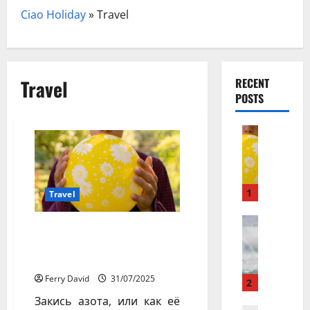
Ciao Holiday
»
Travel
Travel
RECENT
POSTS
Travel
З
а
к
и
1
Travel
с
ь
Travel Gu
Закись азота: как
N
а
курорты используют
e
з
весёлый газ легально
w
о
Ferry David
31/07/2025
N
т
2
a
а
Закись азота, или как её