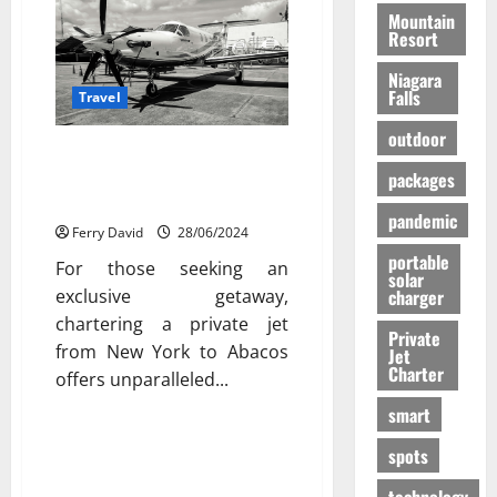
Mountain
Resort
Niagara
Falls
Travel
outdoor
Exclusive Getaway: Private Jet
Charter from New York to
packages
Abacos
pandemic
Ferry David
28/06/2024
portable
For those seeking an
solar
exclusive getaway,
charger
chartering a private jet
Private
from New York to Abacos
Jet
Charter
offers unparalleled...
Travel
smart
Unveiling The Magic Of Ein
spots
Bokek Hotel Accommodation In
technology