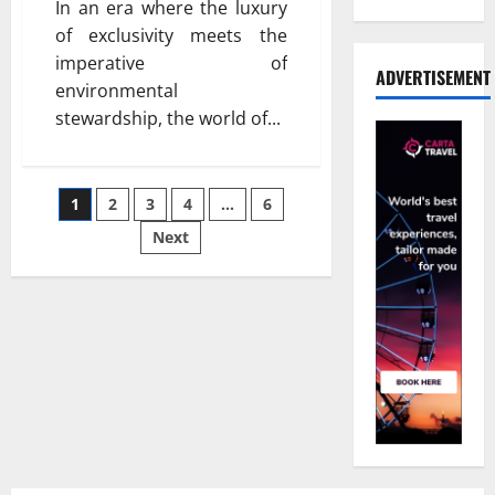
In an era where the luxury
of exclusivity meets the
imperative of
ADVERTISEMENT
environmental
stewardship, the world of...
Posts
1
2
3
4
…
6
Next
pagination