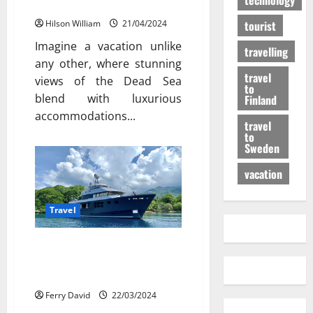
Israel | Lot Spa Hotel
Hilson William
21/04/2024
tourist
Imagine a vacation unlike
travelling
any other, where stunning
travel
views of the Dead Sea
to
blend with luxurious
Finland
accommodations...
travel
to
Sweden
vacation
Travel
Navigating New Frontiers: The
Rise of Eco-Friendly Explorer
Yachts
Ferry David
22/03/2024