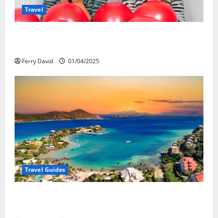
Travel
Веселящий газ и автомобили: Как
сделать поездку ярче, но безопаснее
Ferry David
01/04/2025
Travel Guides
5-Day vs. 7-Day Caribbean Trips: Which One is Right
for You?